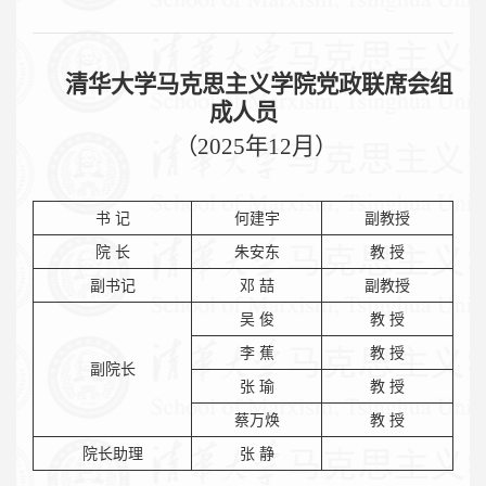
清华大学马克思主义学院党政联席会组
成人员
（
2025年12月）
书 记
何建宇
副教授
院 长
朱安东
教 授
副书记
邓 喆
副教授
吴 俊
教 授
李 蕉
教 授
副院长
张 瑜
教 授
蔡万焕
教 授
院长助理
张 静