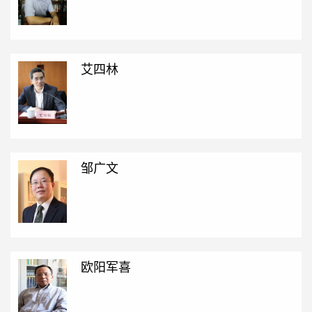
艾四林
邹广文
欧阳军喜