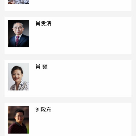
肖贵清
肖 巍
刘敬东